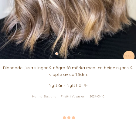
Blandade ljusa slingor & några få mörka med en beige nyans &
klippte av ca 1,5dm.
Nytt år - Nytt hår ✨
Hanna Ekstrand
Frisör i Vasastan
2024-01-10