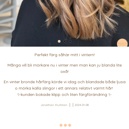
Perfekt färg såhär mitt i vintern!
Många vill bli mörkare nu i vinter men man kan ju blanda lite
oxå!
En vinter bronde hårfärg körde vi idag och blandade både ljusa
o mörka kalla slingor i ett annars relativt varmt hår!
✨kunden bokade klipp och liten färgförändring ✨
Jonathan Hultman
2024-01-08