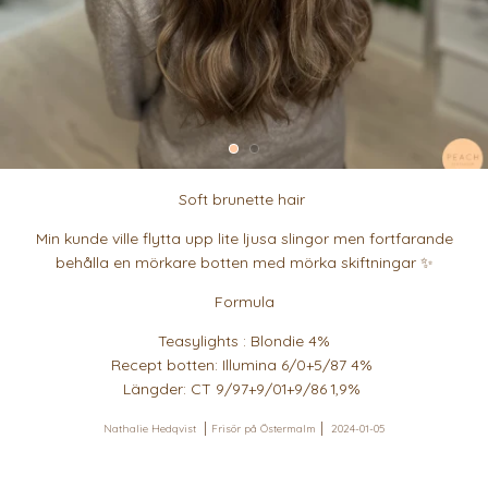
Soft brunette hair
Min kunde ville flytta upp lite ljusa slingor men fortfarande
behålla en mörkare botten med mörka skiftningar ✨
Formula
Teasylights : Blondie 4%
Recept botten: Illumina 6/0+5/87 4%
Längder: CT 9/97+9/01+9/86 1,9%
Nathalie Hedqvist
Frisör på Östermalm
2024-01-05