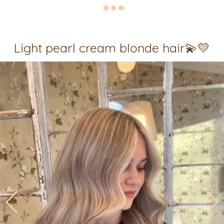
Light pearl cream blonde hair💫💛