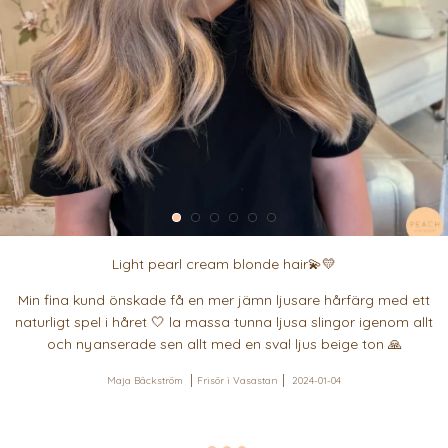
Light pearl cream blonde hair💫💛
Min fina kund önskade få en mer jämn ljusare hårfärg med ett
naturligt spel i håret 🤍 la massa tunna ljusa slingor igenom allt
och nyanserade sen allt med en sval ljus beige ton 🙏
Maja Bäckström
Frisör i Vasastan
2024-01-04