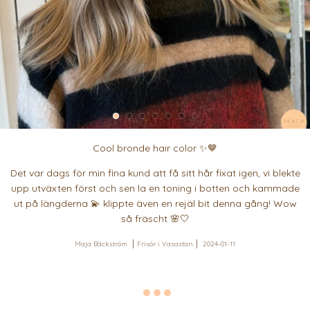
Cool bronde hair color ✨🤎
Det var dags för min fina kund att få sitt hår fixat igen, vi blekte
upp utväxten först och sen la en toning i botten och kammade
ut på längderna 💫 klippte även en rejäl bit denna gång! Wow
så fräscht 🌸🤍
Maja Bäckström
Frisör i Vasastan
2024-01-11