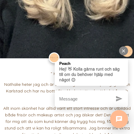
” Hej allihopa! 🌸
Nathalie heter jag och är 28 år! Jag kommer ursprungligen från
Karlstad och har nu bott i Stockholm i ett och ett halvt år och
stortrivs!
Allt inom skönhet har alltid varit ett stort intresse och är utbildad
både frisör och makeup artist och jag älskar det! Det är viktigt
för mig att du som kund känner dig trygg hos mig, får en lyxig
stund och att vi kan ha roligt tillsammans. Jag brinner lite extra