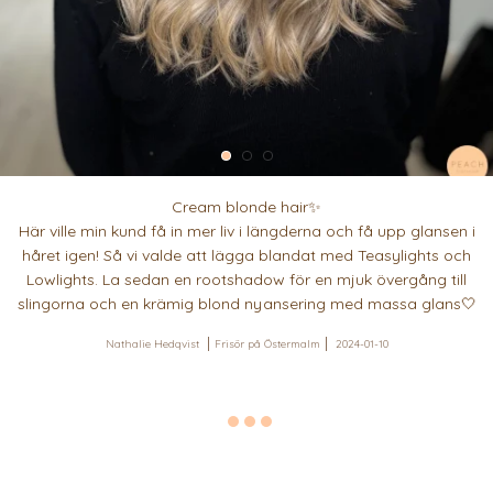
Cream blonde hair✨
Här ville min kund få in mer liv i längderna och få upp glansen i
håret igen! Så vi valde att lägga blandat med Teasylights och
Lowlights. La sedan en rootshadow för en mjuk övergång till
slingorna och en krämig blond nyansering med massa glans🤍
Nathalie Hedqvist
Frisör på Östermalm
2024-01-10