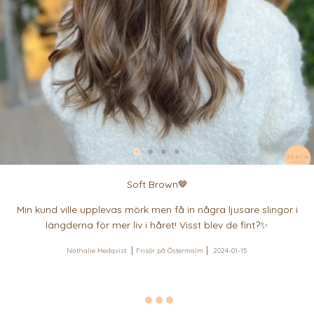
Soft Brown🤎
Min kund ville upplevas mörk men få in några ljusare slingor i
längderna för mer liv i håret! Visst blev de fint?✨
Nathalie Hedqvist
Frisör på Östermalm
2024-01-15