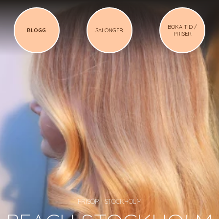
BOKA TID /
BLOGG
SALONGER
PRISER
FRISÖR I STOCKHOLM