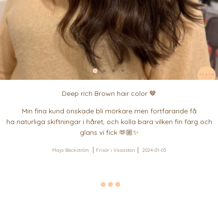
Deep rich Brown hair color 🤎
Min fina kund önskade bli mörkare men fortfarande få
ha naturliga skiftningar i håret, och kolla bara vilken fin färg och
glans vi fick 🫶🏼✨
Maja Bäckström
Frisör i Vasastan
2024-01-03