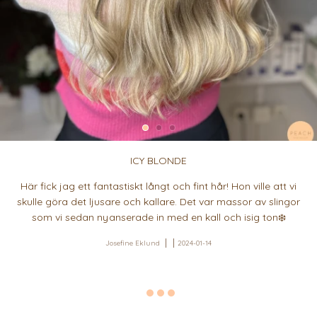
ICY BLONDE
Här fick jag ett fantastiskt långt och fint hår! Hon ville att vi
skulle göra det ljusare och kallare. Det var massor av slingor
som vi sedan nyanserade in med en kall och isig ton❄️
Josefine Eklund
2024-01-14