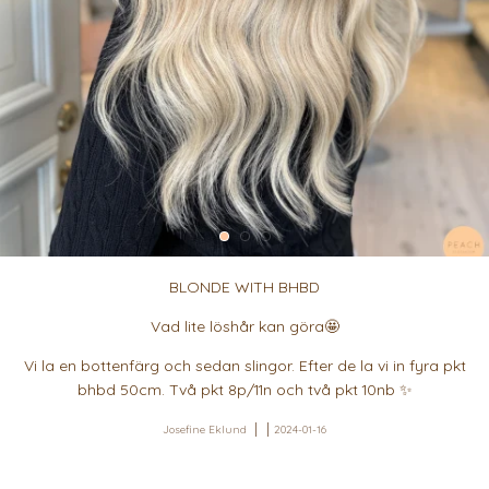
BLONDE WITH BHBD
Vad lite löshår kan göra🤩
Vi la en bottenfärg och sedan slingor. Efter de la vi in fyra pkt
bhbd 50cm. Två pkt 8p/11n och två pkt 10nb ✨
Josefine Eklund
2024-01-16