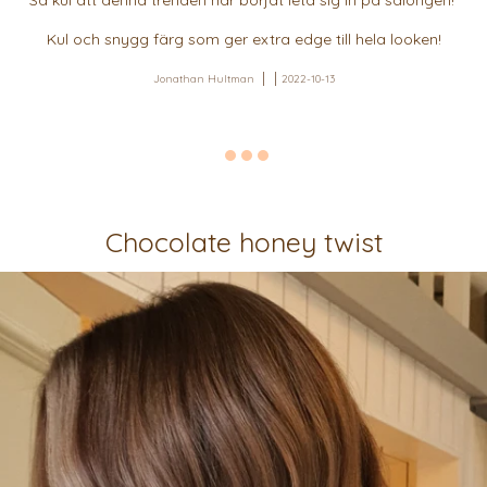
Så kul att denna trenden har börjat leta sig in på salongen!
Kul och snygg färg som ger extra edge till hela looken!
Jonathan Hultman
2022-10-13
Chocolate honey twist