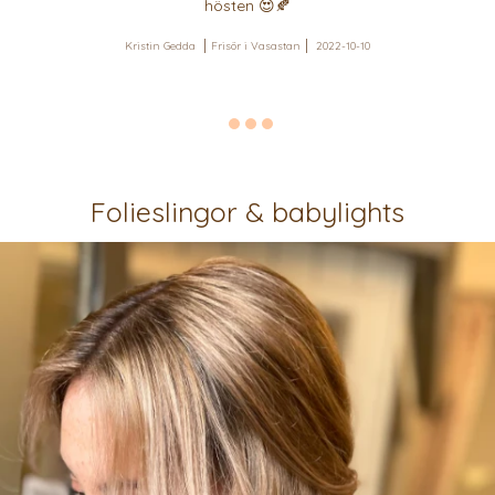
hösten 😍🍂
Kristin Gedda
Frisör i Vasastan
2022-10-10
Folieslingor & babylights