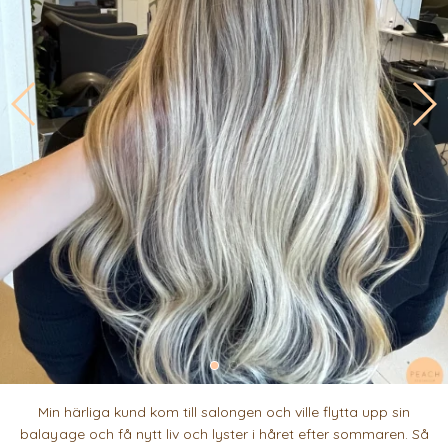
Min härliga kund kom till salongen och ville flytta upp sin
balayage och få nytt liv och lyster i håret efter sommaren. Så