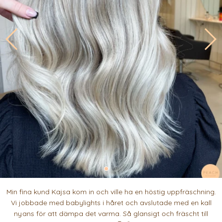
Min fina kund Kajsa kom in och ville ha en höstig uppfräschning.
Vi jobbade med babylights i håret och avslutade med en kall
nyans för att dämpa det varma. Så glansigt och fräscht till