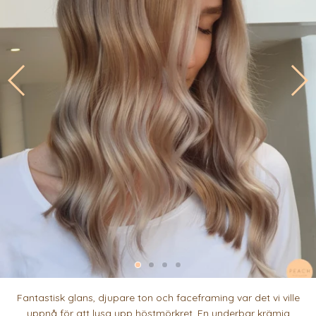
Fantastisk glans, djupare ton och faceframing var det vi ville
uppnå för att lysa upp höstmörkret. En underbar krämig