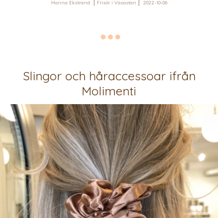
Hanna Ekstrand
Frisör i Vasastan
2022-10-06
Slingor och håraccessoar ifrån
Molimenti