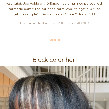
resultatet. Jag valde att förlänga naglarna med polygel och
formade dom till en ballerina-form. Avslutningsvis la vi en
gellacksfärg från Gelish i färgen ”Bare & Toasty”. 👌🏽
Erika Gradin
Naglar/Fransar på Östermalm
2022-10-13
Block color hair