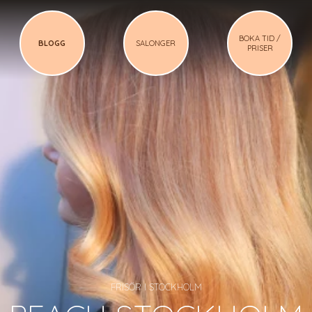
BOKA TID /
BLOGG
SALONGER
PRISER
FRISÖR I STOCKHOLM