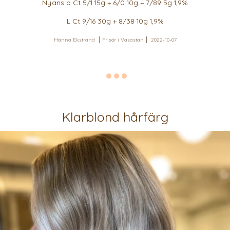
Nyans b Ct 5/1 15g + 6/0 10g + 7/89 5g 1,9%
L Ct 9/16 30g + 8/38 10g 1,9%
Hanna Ekstrand
Frisör i Vasastan
2022-10-07
Klarblond hårfärg