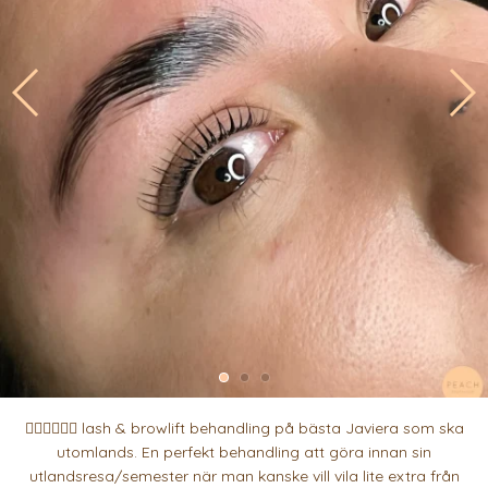
👆🏽👆🏽👆🏽 lash & browlift behandling på bästa Javiera som ska
utomlands. En perfekt behandling att göra innan sin
utlandsresa/semester när man kanske vill vila lite extra från