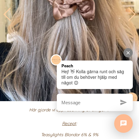
Här gjorde vi uppfräschning av slingor ✨
Recept;
Teasylights Blondor 6% & 9%