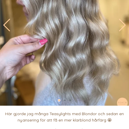
Här gjorde jag många Teasylights med Blondor och sedan en
nyansering för att få en mer klarblond hårfärg 🤩