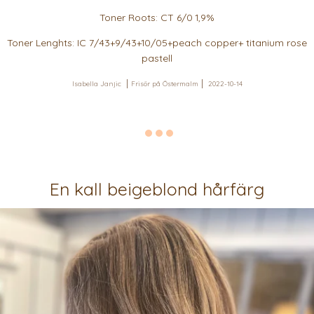
Toner Roots: CT 6/0 1,9%
Toner Lenghts: IC 7/43+9/43+10/05+peach copper+ titanium rose
pastell
Isabella Janjic
Frisör på Östermalm
2022-10-14
En kall beigeblond hårfärg