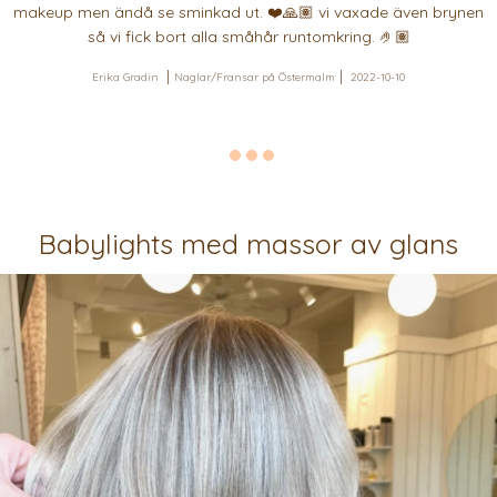
makeup men ändå se sminkad ut. ❤️🙏🏽 vi vaxade även brynen
så vi fick bort alla småhår runtomkring. 🤌🏽
Erika Gradin
Naglar/Fransar på Östermalm
2022-10-10
Babylights med massor av glans