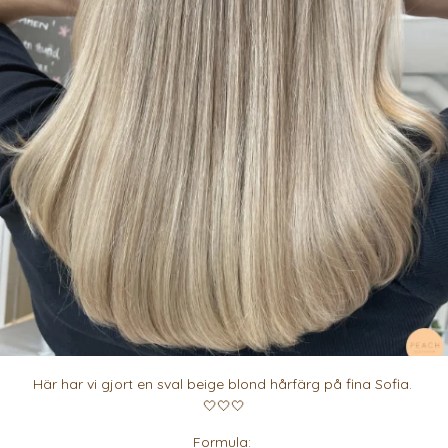
Här har vi gjort en sval beige blond hårfärg på fina Sofia.
🤍🤍🤍
Formula: