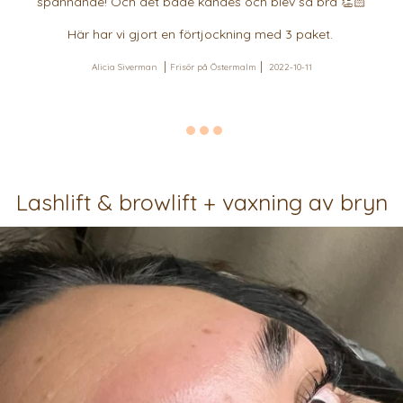
spännande! Och det både kändes och blev så bra 👏🏻
Här har vi gjort en förtjockning med 3 paket.
Alicia Siverman
Frisör på Östermalm
2022-10-11
Lashlift & browlift + vaxning av bryn