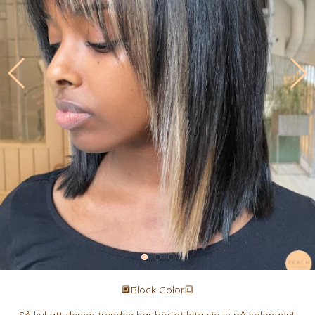
🔲Block Color🔳