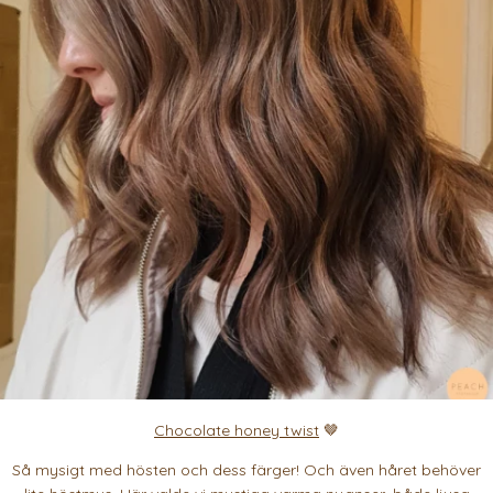
Chocolate honey twist
🤎
Så mysigt med hösten och dess färger! Och även håret behöver