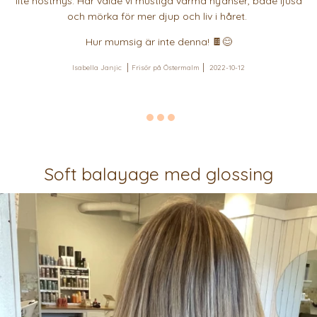
lite höstmys. Här valde vi mustiga varma nyanser, både ljusa
och mörka för mer djup och liv i håret.
Hur mumsig är inte denna! 🍫😊
Isabella Janjic
Frisör på Östermalm
2022-10-12
Soft balayage med glossing