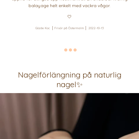
balayage helt enkelt med vackra vågor.
🤍
Gözde Koc
Frisör på Östermalm
2022-10-13
Nagelförlängning på naturlig
nagel✨