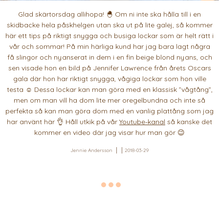
Glad skärtorsdag allihopa! 🐣 Om ni inte ska hålla till i en
skidbacke hela påskhelgen utan ska ut på lite galej, så kommer
här ett tips på riktigt snygga och busiga lockar som är helt rätt i
vår och sommar! På min härliga kund har jag bara lagt några
få slingor och nyanserat in dem i en fin beige blond nyans, och
sen visade hon en bild på Jennifer Lawrence från årets Oscars
gala där hon har riktigt snygga, vågiga lockar som hon ville
testa ☺️ Dessa lockar kan man göra med en klassisk ”vågtång”,
men om man vill ha dom lite mer oregelbundna och inte så
perfekta så kan man göra dom med en vanlig plattång som jag
har använt här 👌 Håll utkik på vår
Youtube-kanal
så kanske det
kommer en video där jag visar hur man gör 😉
Jennie Andersson
2018-03-29