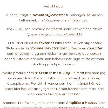
Hej allihopa!
Vi har nu tagit in
Revlon Stylemaster
till salongen, så kul och
helt underbar
stylingserie
om ni frågar oss.
Jag (Julia) och Amanda har testat under veckan och
tänkte
tipsa er om grymma produkter
. 👌🏻✨
Julia: Mina absoluta
favoriter
hittills från Revlon stylingserie
Stylemaster är
Volume Elevator Spray
. Det är en
rootlifter
som är väldigt dryg och räcker länge. Den ska appliceras i
handdukstorkat hår och man behöver inte mycket för att man
ska få upp volym. Fönas in.
Nästa produkt som är
Creator matt Clay
. En matt lera som jag
verkligen älskar. Den är matt och tynger verkligen inte ner,
lättapplicerad. Perfekt till kunder som har fintrådigt hår, där
produkter har lätt att tynga ner. Passar kvinnor som män. Kan
appliceras i fuktigt eller torrt hår.
Amanda: Min favorit just nu är helt klart
Amplifiera Mousse!
Den
är mycket volymgivande men samtidigt väldigt lätt dra igenom