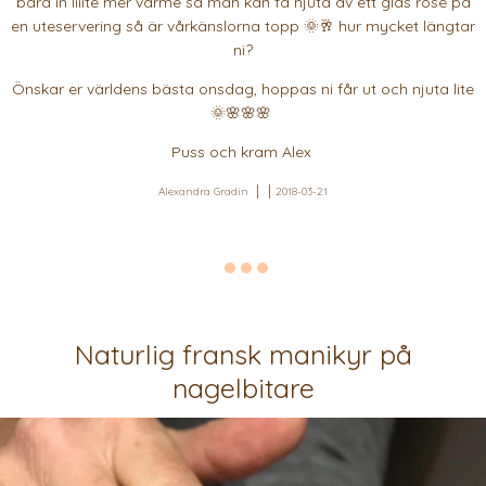
bara in liiite mer värme så man kan få njuta av ett glas rosé på
en uteservering så är vårkänslorna topp 🌞🥂 hur mycket längtar
ni?
Önskar er världens bästa onsdag, hoppas ni får ut och njuta lite
🌞🌸🌸🌸
Puss och kram Alex
Alexandra Gradin
2018-03-21
Naturlig fransk manikyr på
nagelbitare