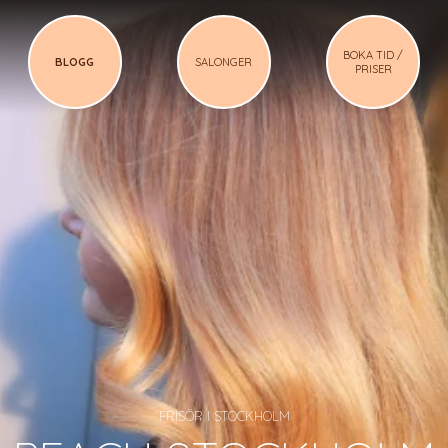
BOKA TID /
BLOGG
SALONGER
PRISER
FRISÖR I STOCKHOLM