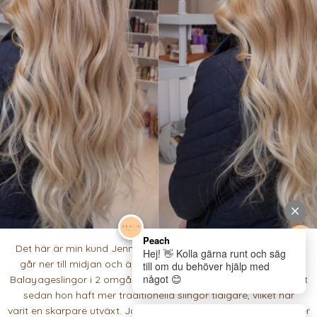
Det här är min kund Jennelie. Hennes hår är helt magiskt! Det
går ner till midjan och är overkligt tjockt. Vi har jobbat med
Balayageslingor i 2 omgångar för att mjuka upp hennes utväxt
sedan hon haft mer traditionella slingor tidigare, vilket har
varit en skarpare utväxt. Jag blir nästan mållös när hon kommer