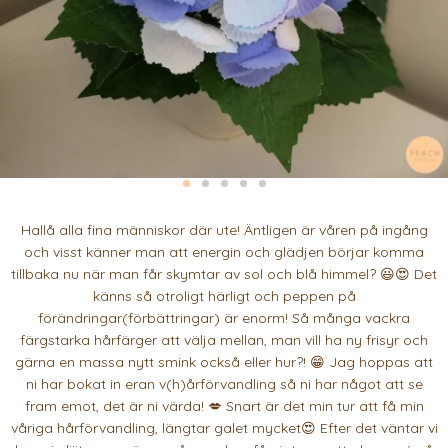
Hallå alla fina människor där ute! Äntligen är våren på ingång
och visst känner man att energin och glädjen börjar komma
tillbaka nu när man får skymtar av sol och blå himmel? 😃😍 Det
känns så otroligt härligt och peppen på
förändringar(förbättringar) är enorm! Så många vackra
färgstarka hårfärger att välja mellan, man vill ha ny frisyr och
gärna en massa nytt smink också eller hur?! 😁 Jag hoppas att
ni har bokat in eran v(h)årförvandling så ni har något att se
fram emot, det är ni värda! 💋 Snart är det min tur att få min
våriga hårförvandling, längtar galet mycket😍 Efter det väntar vi