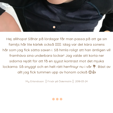
Hej allihopa! Såhär på lördagar får man passa på att ge sin
familjs hår lite kärlek också 💇🏻‍♂️. Idag var det kära sonens
hår som jag fick sätta saxen i. Så himla roligt att han äntligen vill
framhäva sina underbara lockar! Jag valde att korta ner
sidorna rejält för att få en sjysst kontrast mot det mjuka
lockarna. Så snyggt och en helt rätt herrfrisyr nu i vår 💐. Bäst av
allt jag fick tummen upp av honom också 😊👍
My Erlandsson
Frisör på Östermalm
2018-03-24