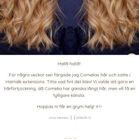
Hallå hallå!
För några veckor sen färgade jag Cornelias hår och satte i
Hairtalk extensions. Titta vad fint det blev! Vi valde att göra en
hårförtjockning, då Cornelia har ganska långt hår, men vill få en
fylligare känsla.
Hoppas ni får en grym helg! ⭐️✨
Julia Hemlén
2018-03-17