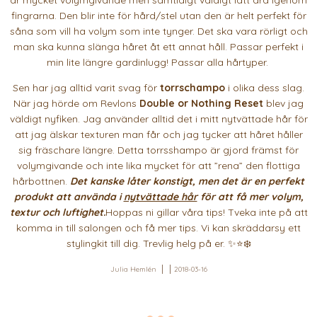
fingrarna. Den blir inte för hård/stel utan den är helt perfekt för
såna som vill ha volym som inte tynger. Det ska vara rörligt och
man ska kunna slänga håret åt ett annat håll. Passar perfekt i
min lite längre gardinlugg! Passar alla hårtyper.
Sen har jag alltid varit svag för
torrschampo
i olika dess slag.
När jag hörde om Revlons
Double or Nothing Reset
blev jag
väldigt nyfiken. Jag använder alltid det i mitt nytvättade hår för
att jag älskar texturen man får och jag tycker att håret håller
sig fräschare längre. Detta torrsshampo är gjord främst för
volymgivande och inte lika mycket för att ”rena” den flottiga
hårbottnen.
Det kanske låter konstigt, men det är en perfekt
produkt att använda i
nytvättade hår
för att få mer volym,
textur och luftighet.
Hoppas ni gillar våra tips! Tveka inte på att
komma in till salongen och få mer tips. Vi kan skräddarsy ett
stylingkit till dig. Trevlig helg på er. ✨⭐️❄️
Julia Hemlén
2018-03-16