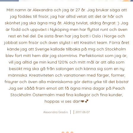
Mitt namn är Alexandra och jag är 27 år. Jag brukar säga att
jag föddes till frisör, jag har alltid vetat att det är hår och
skönhet jag ska ägna mig åt. Aldrig tvivlat, aldrig ångrat :) Jag
är född och uppväxt i Nyköping men har flyttat runt och även
rest en hel del. De sista åren har jag bott i Oslo i Norge och
jobbat som frisör och även stylist i ett Kreativt team. Förra året
kände jag att Sverige kallade tillbaka på mig och Stockholm
blev fort mitt hem där jag stormtrivs. Perfektionist som jag är,
vill jag alltid ge min kund 120% och mitt mål är att alla som
besökt mig ska gå från salongen och känna sig som en ny
människa. Kreativiteten och variationen med färger, former,
frisyrer och även alla människorna gör detta yrke till det bästa!
Jag ser sååå fram emot att få ägna mina dagar på Peach
Stockholm Östermalm med fina kollegor och fina kunder,
hoppas vi ses där!💋💕
Alexandra Gradin
2017-06-07