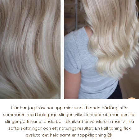
Här har jag fräschat upp min kunds blonda hårfärg inför
sommaren med balayage-slingor, vilket innebär att man penslar
slingor på frihand. Underbar teknik att använda om man vill ha
softa skiftningar och ett naturligt resultat. En kall toning fick
avsluta det hela samt en toppklippning 😊