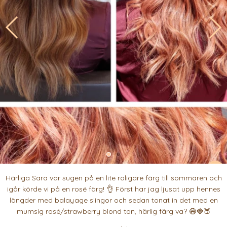
Härliga Sara var sugen på en lite roligare färg till sommaren och
igår körde vi på en rosé färg! 👌 Först har jag ljusat upp hennes
längder med balayage slingor och sedan tonat in det med en
mumsig rosé/strawberry blond ton, härlig färg va? 😄🍓🍑