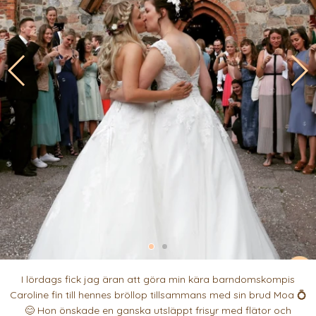
I lördags fick jag äran att göra min kära barndomskompis
Caroline fin till hennes bröllop tillsammans med sin brud Moa 💍
😊 Hon önskade en ganska utsläppt frisyr med flätor och