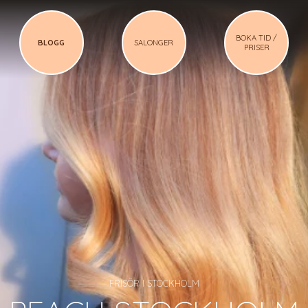
BOKA TID /
BLOGG
SALONGER
PRISER
FRISÖR I STOCKHOLM