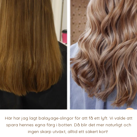
Här har jag lagt balayage-slingor för att få ett lyft. Vi valde att
spara hennes egna färg i botten. Då blir det mer naturligt och
ingen skarp utväxt, alltid ett säkert kort!