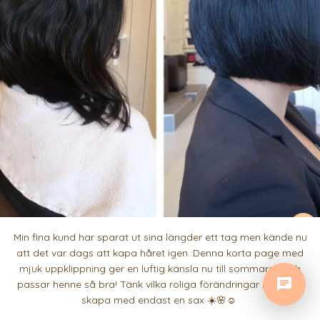
Min fina kund har sparat ut sina längder ett tag men kände nu
att det var dags att kapa håret igen. Denna korta page med
mjuk uppklippning ger en luftig känsla nu till sommaren och
passar henne så bra! Tänk vilka roliga förändringar man kan
skapa med endast en sax ☀️🌸☺️