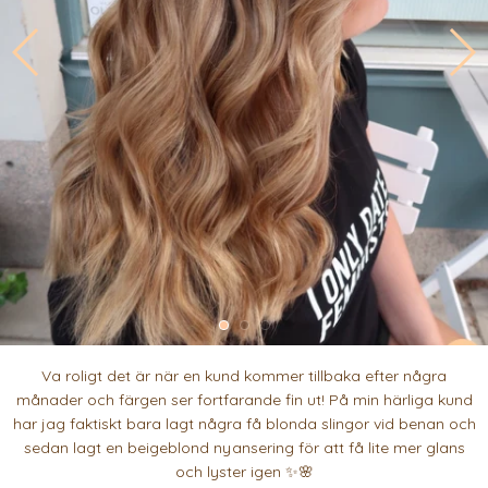
Va roligt det är när en kund kommer tillbaka efter några
månader och färgen ser fortfarande fin ut! På min härliga kund
har jag faktiskt bara lagt några få blonda slingor vid benan och
sedan lagt en beigeblond nyansering för att få lite mer glans
och lyster igen ✨🌸