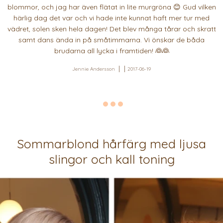
blommor, och jag har även flätat in lite murgröna 😊 Gud vilken
härlig dag det var och vi hade inte kunnat haft mer tur med
vädret, solen sken hela dagen! Det blev många tårar och skratt
samt dans ända in på småtimmarna. Vi önskar de båda
brudarna all lycka i framtiden! 👰👰
Jennie Andersson
2017-06-19
Sommarblond hårfärg med ljusa
slingor och kall toning