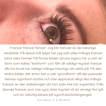
Fransar fransar fansar! Jag blir helt kär av de naturliga
resultatet. På dessa två tjejer har jag satt olika många fransar
samt olika former. På första bilden (bruna ögon) har vi satt en
form som kallas "kattform" och fått dit väldigt mycket fransar
då min kund har väldigt många naturliga att sätta på. På den
andra bilden där emot har vi valt "grundform" då det passade
hennes ögonform bättre och inte applicerat riktgt lika många
fransar av den anledningen att hon själv inte har supertäta. Från
blonda fransar som inte syns jätte mycket till ett otroligt fint lyft
och en naturlig känsla på ögonfransförlängningen.
Malin Sevelin
2015-04-29