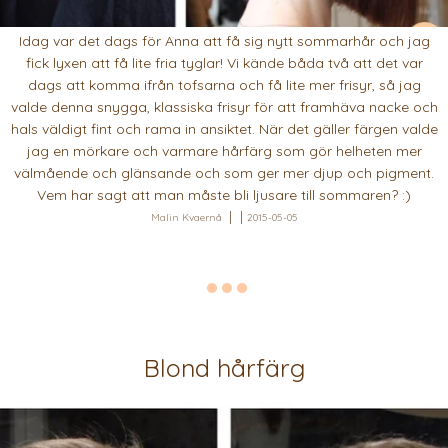
Idag var det dags för Anna att få sig nytt sommarhår och jag
fick lyxen att få lite fria tyglar! Vi kände båda två att det var
dags att komma ifrån tofsarna och få lite mer frisyr, så jag
valde denna snygga, klassiska frisyr för att framhäva nacke och
hals väldigt fint och rama in ansiktet. När det gäller färgen valde
jag en mörkare och varmare hårfärg som gör helheten mer
välmående och glänsande och som ger mer djup och pigment.
Vem har sagt att man måste bli ljusare till sommaren? :)
Malin Kvaernå
2015-05-05
Blond hårfärg