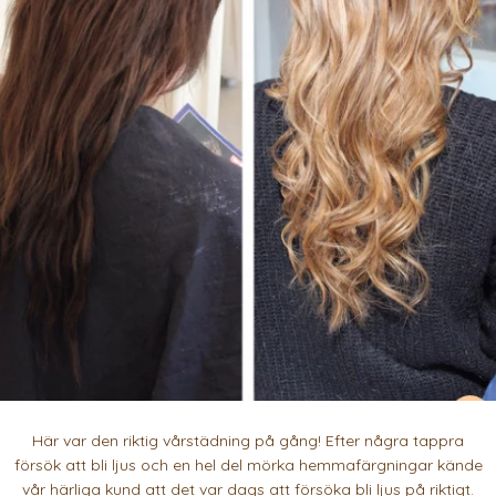
Här var den riktig vårstädning på gång! Efter några tappra
försök att bli ljus och en hel del mörka hemmafärgningar kände
vår härliga kund att det var dags att försöka bli ljus på riktigt.