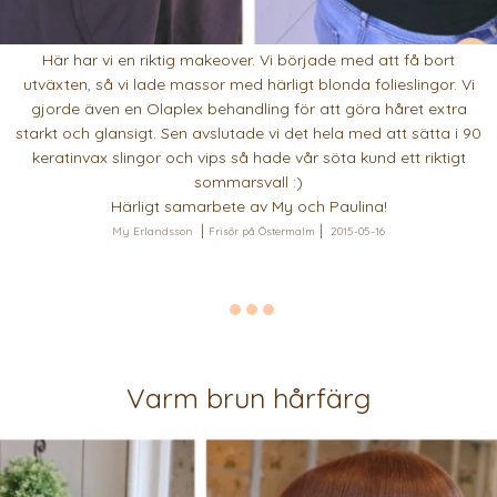
Här har vi en riktig makeover. Vi började med att få bort
utväxten, så vi lade massor med härligt blonda folieslingor. Vi
gjorde även en Olaplex behandling för att göra håret extra
starkt och glansigt. Sen avslutade vi det hela med att sätta i 90
keratinvax slingor och vips så hade vår söta kund ett riktigt
sommarsvall :)
Härligt samarbete av My och Paulina!
My Erlandsson
Frisör på Östermalm
2015-05-16
Varm brun hårfärg