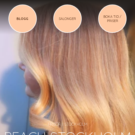
BOKA TID /
BLOGG
SALONGER
PRISER
FRISÖR I STOCKHOLM