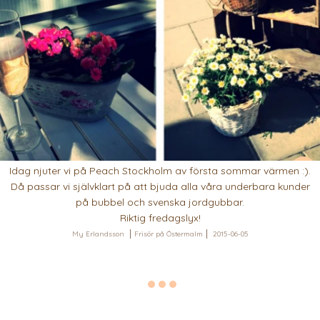
Idag njuter vi på Peach Stockholm av första sommar värmen :).
Då passar vi självklart på att bjuda alla våra underbara kunder
på bubbel och svenska jordgubbar.
Riktig fredagslyx!
My Erlandsson
Frisör på Östermalm
2015-06-05