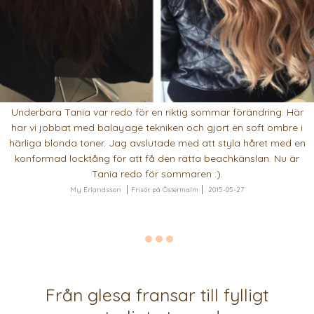
Underbara Tania var redo för en riktig sommar förändring. Här
har vi jobbat med balayage tekniken och gjort en soft ombre i
härliga blonda toner. Jag avslutade med att styla håret med en
konformad locktång för att få den rätta beachkänslan. Nu är
Tania redo för sommaren :).
My Erlandsson
Frisör på Östermalm
2015-05-27
Från glesa fransar till fylligt