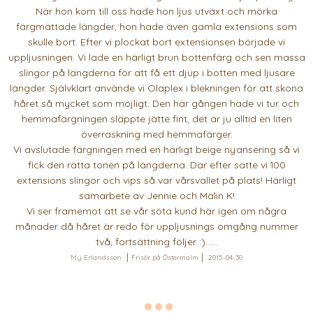
När hon kom till oss hade hon ljus utväxt och mörka
färgmättade längder, hon hade även gamla extensions som
skulle bort. Efter vi plockat bort extensionsen började vi
uppljusningen. Vi lade en härligt brun bottenfärg och sen massa
slingor på längderna för att få ett djup i botten med ljusare
längder. Självklart använde vi Olaplex i blekningen för att skona
håret så mycket som möjligt. Den här gången hade vi tur och
hemmafärgningen släppte jätte fint, det är ju alltid en liten
överraskning med hemmafärger.
Vi avslutade färgningen med en härligt beige nyansering så vi
fick den rätta tonen på längderna. Där efter satte vi 100
extensions slingor och vips så var vårsvallet på plats! Härligt
samarbete av Jennie och Malin K!
Vi ser framemot att se vår söta kund här igen om några
månader då håret är redo för uppljusnings omgång nummer
två, fortsättning följer :)......
My Erlandsson
Frisör på Östermalm
2015-04-30