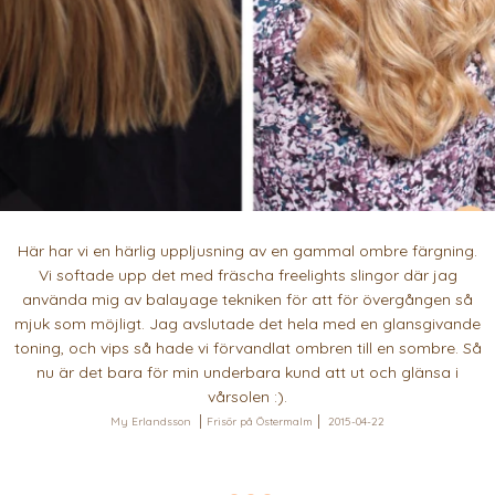
Här har vi en härlig uppljusning av en gammal ombre färgning.
Vi softade upp det med fräscha freelights slingor där jag
använda mig av balayage tekniken för att för övergången så
mjuk som möjligt. Jag avslutade det hela med en glansgivande
toning, och vips så hade vi förvandlat ombren till en sombre. Så
nu är det bara för min underbara kund att ut och glänsa i
vårsolen :).
My Erlandsson
Frisör på Östermalm
2015-04-22