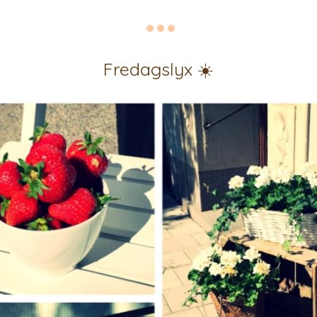
Fredagslyx ☀️