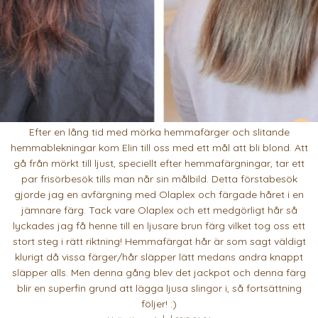
Efter en lång tid med mörka hemmafärger och slitande
hemmablekningar kom Elin till oss med ett mål att bli blond. Att
gå från mörkt till ljust, speciellt efter hemmafärgningar, tar ett
par frisörbesök tills man når sin målbild. Detta förstabesök
gjorde jag en avfärgning med Olaplex och färgade håret i en
jämnare färg. Tack vare Olaplex och ett medgörligt hår så
lyckades jag få henne till en ljusare brun färg vilket tog oss ett
stort steg i rätt riktning! Hemmafärgat hår är som sagt väldigt
klurigt då vissa färger/hår släpper lätt medans andra knappt
släpper alls. Men denna gång blev det jackpot och denna färg
blir en superfin grund att lägga ljusa slingor i, så fortsättning
följer! :)