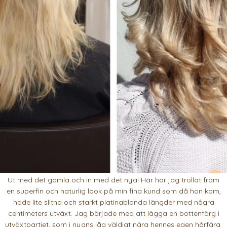
Ut med det gamla och in med det nya! Här har jag trollat fram
en superfin och naturlig look på min fina kund som då hon kom,
hade lite slitna och starkt platinablonda längder med några
centimeters utväxt. Jag började med att lägga en bottenfärg i
utväxtpartiet, som i nyans låg väldigt nära hennes egen hårfärg.