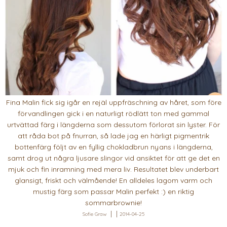
Fina Malin fick sig igår en rejäl uppfräschning av håret, som före
förvandlingen gick i en naturligt rödlätt ton med gammal
urtvättad färg i längderna som dessutom förlorat sin lyster. För
att råda bot på fnurran, så lade jag en härligt pigmentrik
bottenfärg följt av en fyllig chokladbrun nyans i längderna,
samt drog ut några ljusare slingor vid ansiktet för att ge det en
mjuk och fin inramning med mera liv. Resultatet blev underbart
glansigt, friskt och välmående! En alldeles lagom varm och
mustig färg som passar Malin perfekt :) en riktig
sommarbrownie!
Sofie Graw
2014-04-25