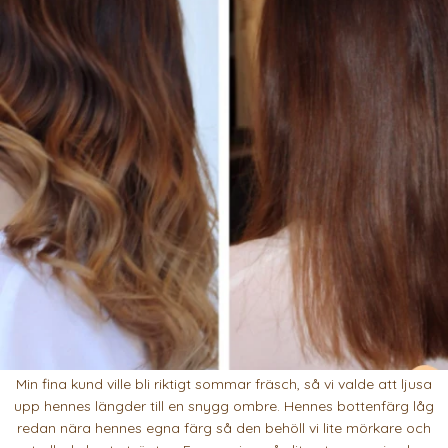
Min fina kund ville bli riktigt sommar fräsch, så vi valde att ljusa
upp hennes längder till en snygg ombre. Hennes bottenfärg låg
redan nära hennes egna färg så den behöll vi lite mörkare och