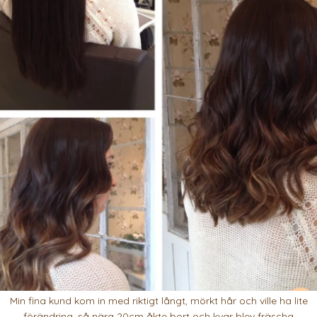
Min fina kund kom in med riktigt långt, mörkt hår och ville ha lite
förändring, så nära 20cm åkte bort och kvar blev fräscha