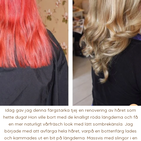
Idag gav jag denna färgstarka tjej en renovering av håret som
hette duga! Hon ville bort med de knalligt röda längderna och få
en mer naturligt vårfräsch look med lätt sombrekänsla. Jag
började med att avfärga hela håret, varpå en bottenfärg lades
och kammades ut en bit på längderna. Massvis med slingor i en