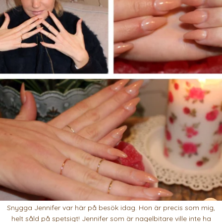
Snygga Jennifer var här på besök idag. Hon är precis som mig,
helt såld på spetsigt! Jennifer som är nagelbitare ville inte ha