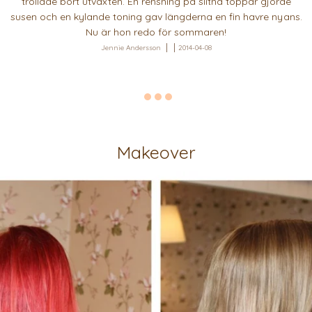
trollade bort utväxten. En rensning på slitna toppar gjorde
susen och en kylande toning gav längderna en fin havre nyans.
Nu är hon redo för sommaren!
Jennie Andersson
2014-04-08
Makeover