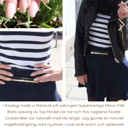
I fredags hade vi finbesök på salongen! Supertrevliga Ellinor från
årets säsong av Top Model var här och fick naglarna fixade.
Önskemålet var naturellt med lite längd. Jag gjorde en naturell
nagelförlängning med nyansen cover pink warm och adderade