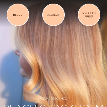
BOKA TID /
BLOGG
SALONGER
PRISER
FRISÖR I STOCKHOLM