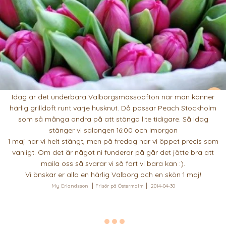
Idag är det underbara Valborgsmässoafton när man känner
härlig grilldoft runt varje husknut. Då passar Peach Stockholm
som så många andra på att stänga lite tidigare. Så idag
stänger vi salongen 16:00 och imorgon
1 maj har vi helt stängt, men på fredag har vi öppet precis som
vanligt. Om det är något ni funderar på går det jätte bra att
maila oss så svarar vi så fort vi bara kan :).
Vi önskar er alla en härlig Valborg och en skön 1 maj!
My Erlandsson
Frisör på Östermalm
2014-04-30