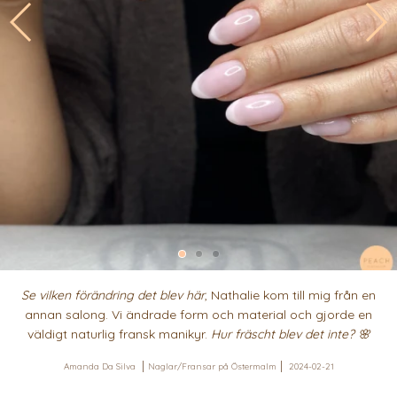
Se vilken förändring det blev här
, Nathalie kom till mig från en
annan salong. Vi ändrade form och material och gjorde en
väldigt naturlig fransk manikyr.
Hur fräscht blev det inte? 🌸
Amanda Da Silva
Naglar/Fransar på Östermalm
2024-02-21