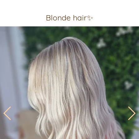
Blonde hair✨️