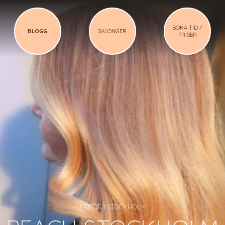
BOKA TID /
BLOGG
SALONGER
PRISER
FRISÖR I STOCKHOLM