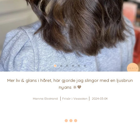
Mer liv & glans i håret, här gjorde jag slingor med en ljusbrun
nyans 🔆🤎
Hanna Ekstrand
Frisör i Vasastan
2024-03-04