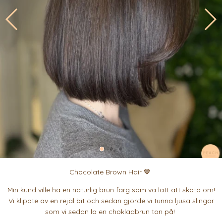
Chocolate Brown Hair 🤎
Min kund ville ha en naturlig brun färg som va lätt att sköta om!
Vi klippte av en rejäl bit och sedan gjorde vi tunna ljusa slingor
som vi sedan la en chokladbrun ton på!