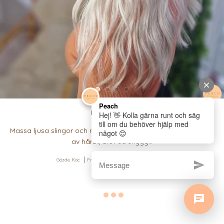
Blonde hair✨️
Massa ljusa slingor och nyansering för en rejäl uppfräschning
av håret, blev så snyggt!
Gözde Koc
Frisör på Östermalm
2024-02-21