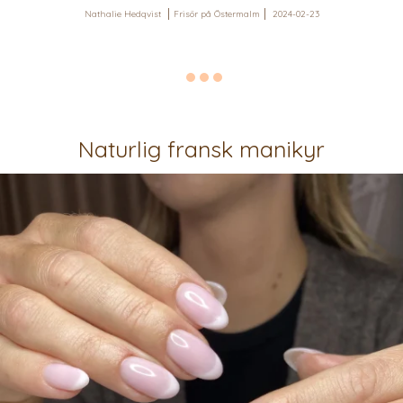
Nathalie Hedqvist
Frisör på Östermalm
2024-02-23
Naturlig fransk manikyr