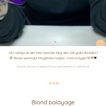
Hur härligt är det inte med lite färg den här gråa årstiden?
🌸
långa spetsiga färgglada naglar, med polygel 🩷💜🖤
Amanda Da Silva
Naglar/Fransar på Östermalm
2024-02-28
Blond balayage