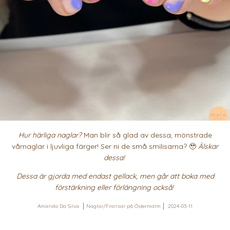
Hur härliga naglar?
Man blir så glad av dessa, mönstrade
vårnaglar i ljuvliga färger! Ser ni de små smilisarna? 🥹
Älskar
dessa!
Dessa är gjorda med endast gellack, men går att boka med
förstärkning eller förlängning också!
Amanda Da Silva
Naglar/Fransar på Östermalm
2024-03-11