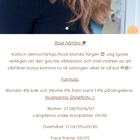
Rosé hårfärg 💗
Kolla in denna härliga Rosé blonda färgen 😍 Jag tycker
verkligen att den gav lite vårkänslor och man märker av att
vårhåren börja komma nu till salongen vilket är så kul! 🫶🏼✨
Formula:
Blondor 4% bak och 6%+lite 9% fram samt 1.9% på längderna.
Nyansering Shinefinity ✨
Botten: 2:1 08/0+06/07
Längderna under kronpartiet: 09/65
Överhåret: 1:1 09/05+09/65
Face frame: 09/05