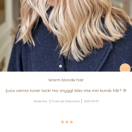
Warm blonde hair
ljusa varma toner tack! Hur snyggt blev inte min kunds hår? 🌞
Gözde Koc
Frisör på Östermalm
2024-03-07