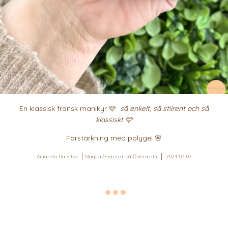
En klassisk fransk manikyr 🩷
så enkelt, så stilrent och så
klassiskt 🩷
Förstärkning med polygel 🌸
Amanda Da Silva
Naglar/Fransar på Östermalm
2024-03-07