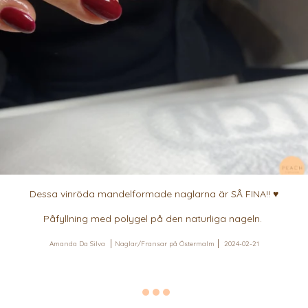
Dessa vinröda mandelformade naglarna är SÅ FINA!! ♥️
Påfyllning med polygel på den naturliga nageln.
Amanda Da Silva
Naglar/Fransar på Östermalm
2024-02-21