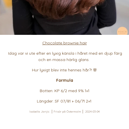
Chocolate brownie hair
Idag var vi ute efter en lyxig känsla i håret med en djup färg
och en massa härlig glans.
Hur lyxigt blev inte hennes hår?! 🌸
Formula
Botten: KP 6/2 med 9% 1+1
Längder: SF 07/81 + 06/71 2+1
Isabella Janjic
Frisör på Östermalm
2024-03-04