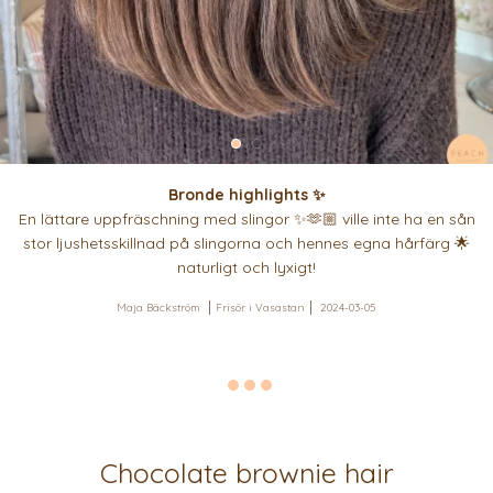
Bronde highlights ✨
En lättare uppfräschning med slingor ✨🫶🏼 ville inte ha en sån
stor ljushetsskillnad på slingorna och hennes egna hårfärg 🌟
naturligt och lyxigt!
Maja Bäckström
Frisör i Vasastan
2024-03-05
Chocolate brownie hair