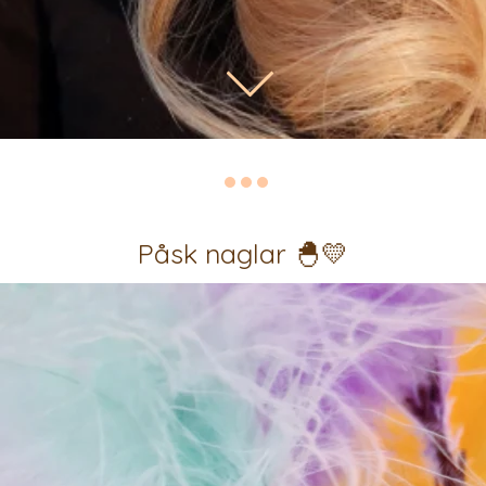
Påsk naglar 🐣💛