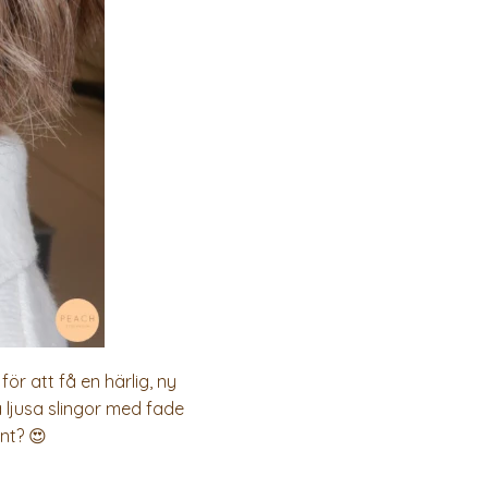
ör att få en härlig, ny
a ljusa slingor med fade
nt? 😍