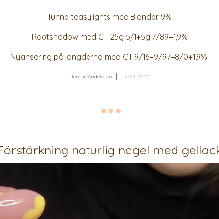
Tunna teasylights med Blondor 9%
Rootshadow med CT 25g 5/1+5g 7/89+1,9%
Nyansering på längderna med CT 9/16+9/97+8/0+1,9%
Jennie Andersson
2022-04-11
Förstärkning naturlig nagel med gellac