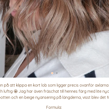
n på att klippa en kort lob som ligger precis ovanför axlarna f
ch luftig 🤩 Jag har även fräschat till hennes färg med lite ny
otten och en beige nyansering på längderna, visst blev det fi
Formula: