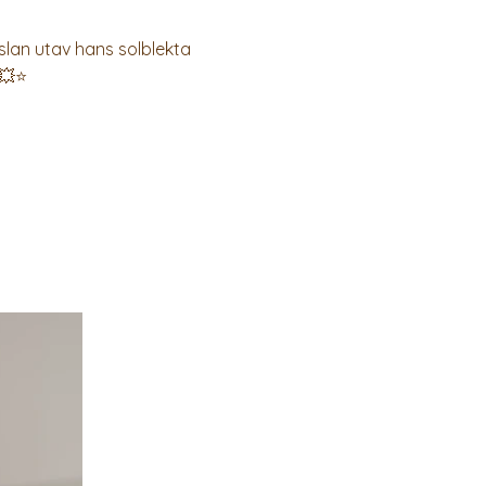
änslan utav hans solblekta
💥⭐️