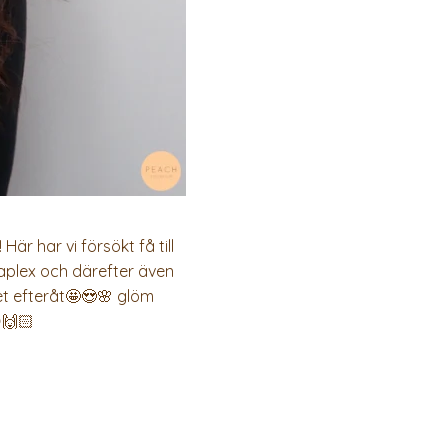
är har vi försökt få till
olaplex och därefter även
ret efteråt🤩😍🌸 glöm
🙌🏻