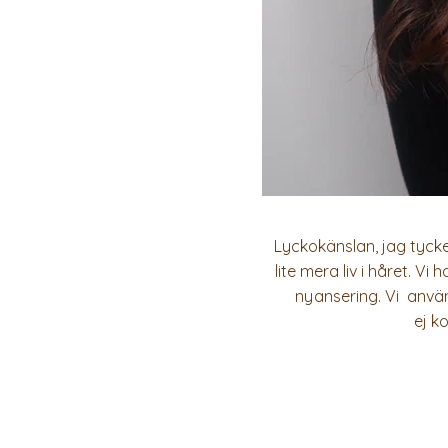
Lyckokänslan, jag tycker
lite mera liv i håret. V
nyansering. Vi använd
ej k