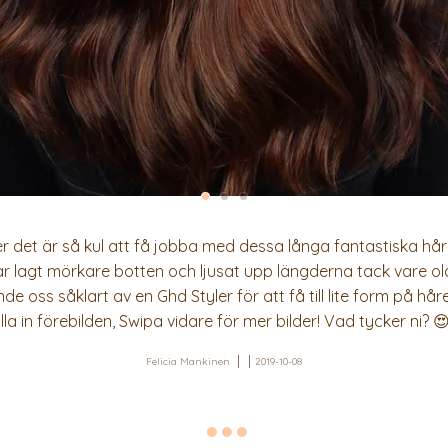
 det är så kul att få jobba med dessa långa fantastiska hår! H
i har lagt mörkare botten och ljusat upp längderna tack vare 
e oss såklart av en Ghd Styler för att få till lite form på hå
olla in förebilden, Swipa vidare för mer bilder! Vad tycker ni? 
Felicia Mankinen
2019-10-08